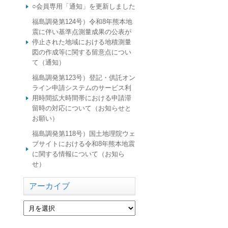
○会員専用「通知」を更新しました
福島調発第124号）令和8年熊本地
震に伴い基準点測量成果の公表が
停止された地域における地積測量
図の作成等に関する留意点につい
て（通知）
福島調発第123号）登記・供託オン
ライン申請システムのサービス利
用時間拡大時間帯における申請滞
留時の対応について（お知らせと
お願い）
福島調発第118号）国土地理院ウェ
ブサイトにおける令和8年熊本地震
に関する情報について（お知ら
せ）
アーカイブ