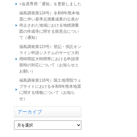
○会員専用「通知」を更新しました
福島調発第124号）令和8年熊本地
震に伴い基準点測量成果の公表が
停止された地域における地積測量
図の作成等に関する留意点につい
て（通知）
福島調発第123号）登記・供託オン
ライン申請システムのサービス利
用時間拡大時間帯における申請滞
留時の対応について（お知らせと
お願い）
福島調発第118号）国土地理院ウェ
ブサイトにおける令和8年熊本地震
に関する情報について（お知ら
せ）
アーカイブ